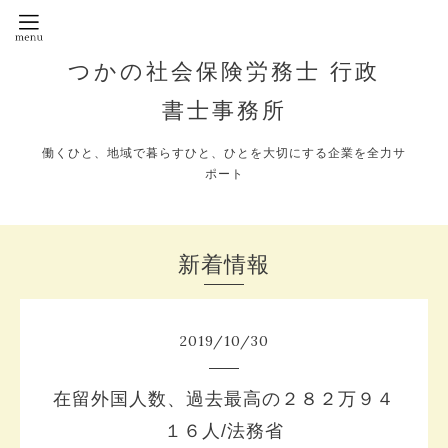
つかの社会保険労務士 行政
書士事務所
働くひと、地域で暮らすひと、ひとを大切にする企業を全力サ
ポート
新着情報
2019
/
10
/
30
在留外国人数、過去最高の２８２万９４
１６人/法務省