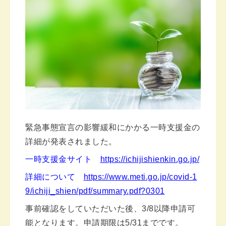
緊急事態宣言の影響緩和にかかる一時支援金の
詳細が発表されました。
一時支援金サイト
https://ichijishienkin.go.jp/
詳細について
https://www.meti.go.jp/covid-1
9/ichiji_shien/pdf/summary.pdf?0301
事前確認をしていただいた後、3/8以降申請可
能となります。
申請期限は5/31までです。